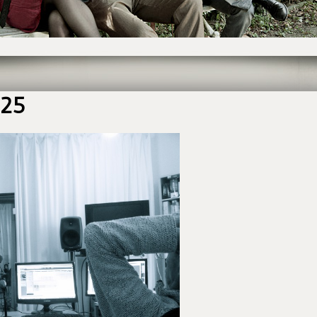
925
5