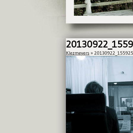
20130922_155
Klezmeyers
» 20130922_15592