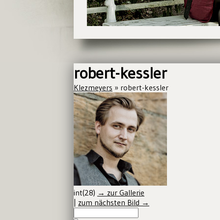
robert-kessler
Klezmeyers
» robert-kessler
int(28)
→ zur Gallerie
|
zum nächsten Bild →