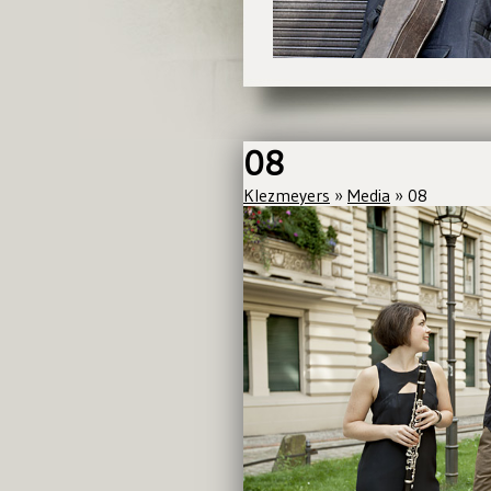
08
Klezmeyers
»
Media
» 08