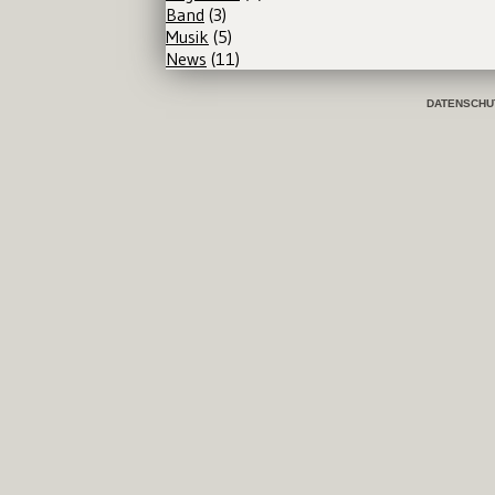
Band
(3)
Musik
(5)
News
(11)
DATENSCHU