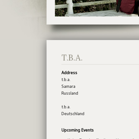
T.B.A.
Address
t.b.a.
Samara
Russland
t.b.a.
Deutschland
Upcoming Events